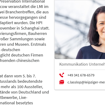
reservation International
ow veranstaltet die LMI im
i Branchentreffen, die aus
Messe hervorgegangen sind
daptiert wurden. Die HPI
November in Schanghai statt.
rierungsfirmen, Bauherren
großer Sammlungen sowie
tren und Museen. Erstmals
en deutschen
glicht deutschen Firmen
hsenden chinesischen
Kommunikation Unterne
t dann vom 5. bis 7.
 Russlands bedeutendste
mehr als 100 Aussteller,
stände von Deutschland und
ttbewerbe, Live-
national besetztes