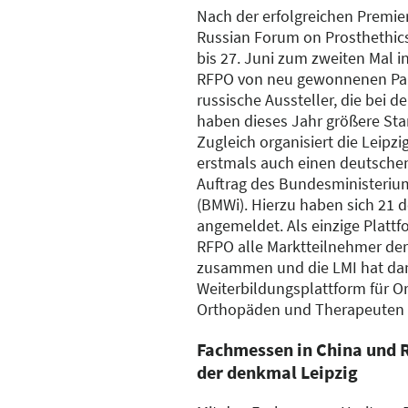
Nach der erfolgreichen Premier
Russian Forum on Prosthethics
bis 27. Juni zum zweiten Mal i
RFPO von neu gewonnenen Part
russische Aussteller, die bei d
haben dieses Jahr größere St
Zugleich organisiert die Leipzi
erstmals auch einen deutsche
Auftrag des Bundesministerium
(BMWi). Hierzu haben sich 21 d
angemeldet. Als einzige Plattf
RFPO alle Marktteilnehmer de
zusammen und die LMI hat dam
Weiterbildungsplattform für O
Orthopäden und Therapeuten in
Fachmessen in China und R
der denkmal Leipzig