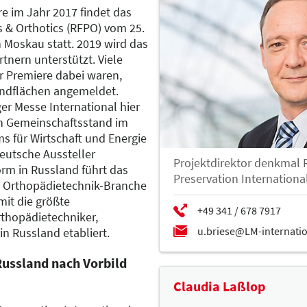
e im Jahr 2017 findet das
 & Orthotics (RFPO) vom 25.
n Moskau statt. 2019 wird das
nern unterstützt. Viele
er Premiere dabei waren,
andflächen angemeldet.
ger Messe International hier
n Gemeinschaftsstand im
s für Wirtschaft und Energie
eutsche Aussteller
Projektdirektor denkmal 
orm in Russland führt das
Preservation Internationa
r Orthopädietechnik-Branche
it die größte
rthopädietechniker,
 Russland etabliert.
ussland nach Vorbild
Claudia Laßlop