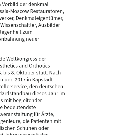
Vorbild der denkmal
ussia-Moscow Restauratoren,
werker, Denkmaleigentümer,
 Wissenschaftler, Ausbilder
elegenheit zum
 Anbahnung neuer
nde Weltkongress der
osthetics and Orthotics
. bis 8. Oktober statt. Nach
on und 2017 in Kapstadt
tellerservice, den deutschen
dardstandbau dieses Jahr im
s mit begleitender
die bedeutendste
veranstaltung für Ärzte,
genieure, die Patienten mit
dischen Schuhen oder
ei Jahre wechselt der