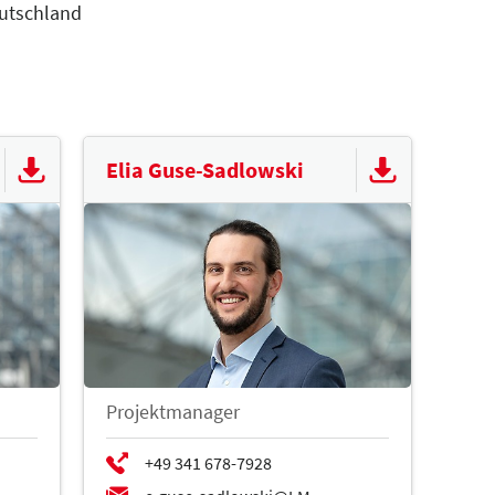
eutschland
.de
et unter
www.messe-reisen.de
Elia Guse-Sadlowski
Projektmanager