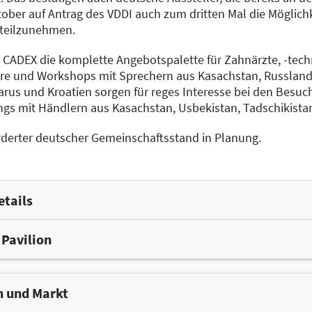
ober auf Antrag des VDDI auch zum dritten Mal die Möglichke
teilzunehmen.
 CADEX die komplette Angebotspalette für Zahnärzte, -tech
e und Workshops mit Sprechern aus Kasachstan, Russland,
larus und Kroatien sorgen für reges Interesse bei den Besuch
gs mit Händlern aus Kasachstan, Usbekistan, Tadschikistan
örderter deutscher Gemeinschaftsstand in Planung.
etails
 Pavilion
ilion bringt eine Vielzahl an Vorteilen für Ihr Unternehmen
preise
n und Markt
zung bei Ihren Messevorbereitungen im Vorfeld sowie zur Me