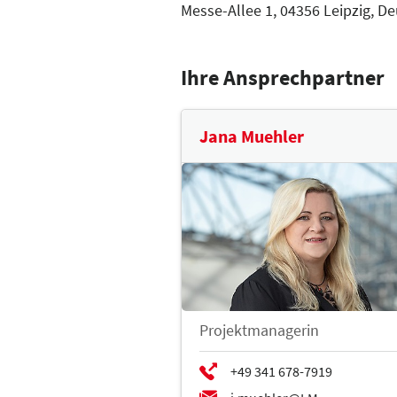
Tel.: +49 30 89 53 89-13
Messe-Allee 1, 04356 Leipzig, D
Fax: +49 30 89 53 89-20
h.ellermann@messe-reisen
Ihre Ansprechpartner
Besuchen Sie uns im Intern
Jana Muehler
Projektmanagerin