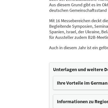
Aus diesem Grund gibt es im Okt
deutschen Gemeinschaftsstand 
Mit 16 Messebereichen deckt die
Begleitende Symposien, Seminar
Spanien, Israel, der Ukraine, Be
für Aussteller zudem B2B-Meetin
Auch in diesem Jahr ist ein gef
Unterlagen und weitere D
Ihre Vorteile im German
Die Teilnahme am German Pav
geförderte Beteiligungs
Informationen zu Regio
ganzheitliche Unterstüt