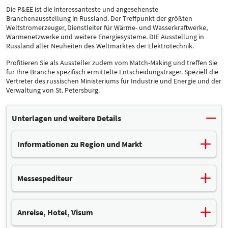
Die P&EE ist die interessanteste und angesehenste
Branchenausstellung in Russland. Der Treffpunkt der größten
Weltstromerzeuger, Dienstleiter für Wärme- und Wasserkraftwerke,
Wärmenetzwerke und weitere Energiesysteme. DIE Ausstellung in
Russland aller Neuheiten des Weltmarktes der Elektrotechnik.
Profitieren Sie als Aussteller zudem vom Match-Making und treffen Sie
für Ihre Branche spezifisch ermittelte Entscheidungsträger. Speziell die
Vertreter des russischen Ministeriums für Industrie und Energie und der
Verwaltung von St. Petersburg.
Unterlagen und weitere Details
Informationen zu Region und Markt
Der primäre Energiebedarf wird in Russland nach wie vor über
Erdgas (55 Prozent) und Öl (19 Prozent) abgedeckt. Zusätzlich
Messespediteur
wird die Hälfte der Staatseinnahmen aus dem Export von Gas,
Öl und Kohle generiert, was diesem Sektor eine sehr große
PANALPINA Welttransport GmbH
Bedeutung beimisst.
Anreise, Hotel, Visum
Nagelsweg 37
Der Sektor der erneuerbaren Energien gewinnt aber
20097 Hamburg
zunehmend an Bedeutung. Laut der Deutsch-Russischen