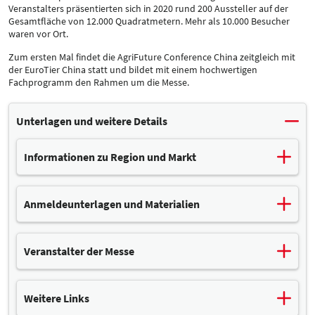
Veranstalters präsentierten sich in 2020 rund 200 Aussteller auf der
Gesamtfläche von 12.000 Quadratmetern. Mehr als 10.000 Besucher
waren vor Ort.
Zum ersten Mal findet die AgriFuture Conference China zeitgleich mit
der EuroTier China statt und bildet mit einem hochwertigen
Fachprogramm den Rahmen um die Messe.
Unterlagen und weitere Details
Informationen zu Region und Markt
China verfügt über eine Fleischproduktion enormen Volumens.
Starke Hygienemängeln in der Tierhaltung sowie der Ausbruch
Anmeldeunterlagen und Materialien
der afrikanischen Schweinpest hat die chinesische Regierung
veranlasst, neue und moderne Produktionsstätten im weniger
Anmeldeunterlagen finden Sie hier in Kürze.
dicht besiedelten Norden des Landes zu etablieren. Aufgrund
dessen liegt der zeitnahe Investitionsfokus der Regierung wie
Veranstalter der Messe
Für Fragen und bei Interesse können Sie sich jederzeit gern bei
auch der Landwirte auf dem Bau und der Modernisierung von
Jana Kowollik
melden.
Ställen, der Optimierung der Futtermittel und -zusätze sowie
DLG International GmbH
den Hygienebedingungen in der professionellen
Eschborner Landstr. 122
Weitere Links
Nutztierhaltung.
60489 Frankfurt am Main